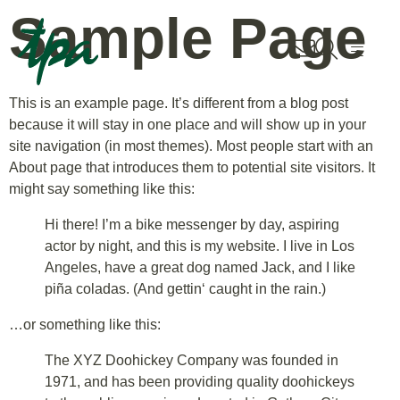
Sample Page
Über uns
This is an example page. It’s different from a blog post
Karriere
because it will stay in one place and will show up in your
site navigation (in most themes). Most people start with an
Lernen & Entfalten
About page that introduces them to potential site visitors. It
might say something like this:
Jobbörse
Hi there! I’m a bike messenger by day, aspiring
actor by night, and this is my website. I live in Los
News & Events
Angeles, have a great dog named Jack, and I like
piña coladas. (And gettin‘ caught in the rain.)
Kontakt
…or something like this:
The XYZ Doohickey Company was founded in
Standorte
1971, and has been providing quality doohickeys