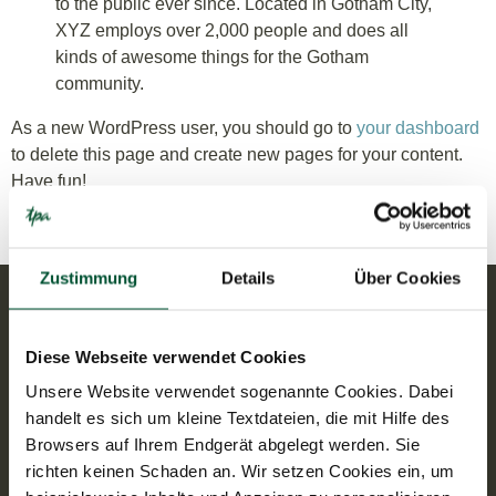
to the public ever since. Located in Gotham City,
DE
EN
XYZ employs over 2,000 people and does all
kinds of awesome things for the Gotham
community.
As a new WordPress user, you should go to
your dashboard
to delete this page and create new pages for your content.
Have fun!
Zustimmung
Details
Über Cookies
Kontakt
TPA Holding Steuerberatung GmbH
Diese Webseite verwendet Cookies
+43 5 9975 1100
office@tpa-group.at
Unsere Website verwendet sogenannte Cookies. Dabei
handelt es sich um kleine Textdateien, die mit Hilfe des
Adresse
Browsers auf Ihrem Endgerät abgelegt werden. Sie
Wiedner Gürtel 13, Turm 24,
1100 Wien
richten keinen Schaden an. Wir setzen Cookies ein, um
Öffnungszeiten