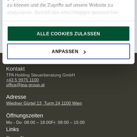
zu können und die Zugriffe auf unsere Website zu
analysieren. Gemäß den einschlägigen gesetzlichen
Ähnliche Beiträge
Bestimmungen können wir Cookies auf Ihrem Gerät
speichern, wenn diese für den Betrieb unserer Website
ALLE COOKIES ZULASSEN
unbedingt notwendig sind. Für alle anderen Cookie-Typen
ersuchen wir um Ihre Einwilligung.
Sie können Ihre Einwilligung jederzeit in der
Cookie-
ANPASSEN
Erklärung
auf unserer Website ändern oder widerrufen.
Kontakt
TPA Holding Steuerberatung GmbH
+43 5 9975 1100
office@tpa-group.at
Adresse
Wiedner Gürtel 13, Turm 24,
1100 Wien
Öffnungszeiten
Mo - Do: 08:00 – 18:00
Fr: 08:00 – 15:00
Links