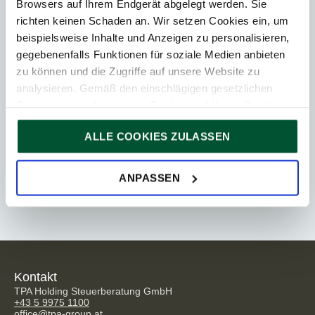
Browsers auf Ihrem Endgerät abgelegt werden. Sie
Messe
richten keinen Schaden an. Wir setzen Cookies ein, um
beispielsweise Inhalte und Anzeigen zu personalisieren,
gegebenenfalls Funktionen für soziale Medien anbieten
Kontakt
zu können und die Zugriffe auf unsere Website zu
analysieren. Gemäß den einschlägigen gesetzlichen
Bestimmungen können wir Cookies auf Ihrem Gerät
speichern, wenn diese für den Betrieb unserer Website
ALLE COOKIES ZULASSEN
unbedingt notwendig sind. Für alle anderen Cookie-Typen
Ähnliche Beiträge
ersuchen wir um Ihre Einwilligung.
Sie können Ihre Einwilligung jederzeit in der
Cookie-
ANPASSEN
Erklärung
auf unserer Website ändern oder widerrufen.
Kontakt
TPA Holding Steuerberatung GmbH
+43 5 9975 1100
office@tpa-group.at