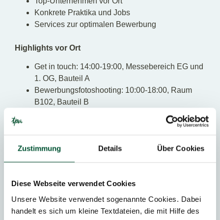
Top-Unternehmen vor Ort
Konkrete Praktika und Jobs
Services zur optimalen Bewerbung
Highlights vor Ort
Get in touch: 14:00-19:00, Messebereich EG und
1. OG, Bauteil A
Bewerbungsfotoshooting: 10:00-18:00, Raum
B102, Bauteil B
CV-Check: 14:00-19:00, Stand Nr. 2E, EG,
Bauteil A
Personal-Branding-Talks: 15:00-16:30, Raum
Zustimmung
Details
Über Cookies
B002, Bauteil B
Kategorien
Diese Webseite verwendet Cookies
Unsere Website verwendet sogenannte Cookies. Dabei
Young Professionals
handelt es sich um kleine Textdateien, die mit Hilfe des