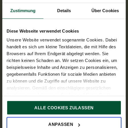
Öffnungszeiten
Zustimmung
Details
Über Cookies
Mo - Do: 08:00 – 18:00
Fr: 08:00 – 15:00
Links
Steuer-News
Diese Webseite verwendet Cookies
Services
Unsere Website verwendet sogenannte Cookies. Dabei
Branchen
handelt es sich um kleine Textdateien, die mit Hilfe des
Über Uns
Browsers auf Ihrem Endgerät abgelegt werden. Sie
richten keinen Schaden an. Wir setzen Cookies ein, um
Presse
beispielsweise Inhalte und Anzeigen zu personalisieren,
TPA Gruppe
gegebenenfalls Funktionen für soziale Medien anbieten
Social Media
zu können und die Zugriffe auf unsere Website zu
analysieren. Gemäß den einschlägigen gesetzlichen
Bestimmungen können wir Cookies auf Ihrem Gerät
speichern, wenn diese für den Betrieb unserer Website
ALLE COOKIES ZULASSEN
unbedingt notwendig sind. Für alle anderen Cookie-Typen
ersuchen wir um Ihre Einwilligung.
Sie können Ihre Einwilligung jederzeit in der
Cookie-
ANPASSEN