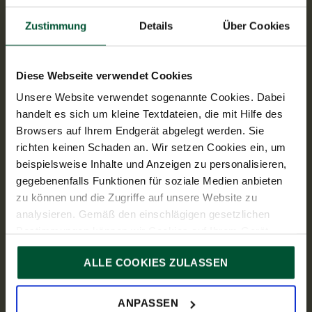
Öffnungszeiten
Zustimmung
Details
Über Cookies
Mo - Do: 08:00 – 18:00
Fr: 08:00 – 15:00
Links
Steuer-News
Diese Webseite verwendet Cookies
Services
Unsere Website verwendet sogenannte Cookies. Dabei
Branchen
handelt es sich um kleine Textdateien, die mit Hilfe des
Über Uns
Browsers auf Ihrem Endgerät abgelegt werden. Sie
richten keinen Schaden an. Wir setzen Cookies ein, um
Presse
beispielsweise Inhalte und Anzeigen zu personalisieren,
TPA Gruppe
gegebenenfalls Funktionen für soziale Medien anbieten
Social Media
zu können und die Zugriffe auf unsere Website zu
analysieren. Gemäß den einschlägigen gesetzlichen
Bestimmungen können wir Cookies auf Ihrem Gerät
speichern, wenn diese für den Betrieb unserer Website
ALLE COOKIES ZULASSEN
unbedingt notwendig sind. Für alle anderen Cookie-Typen
ersuchen wir um Ihre Einwilligung.
Sie können Ihre Einwilligung jederzeit in der
Cookie-
ANPASSEN